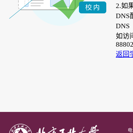
2.
DN
DNS（
如访
8880
返回
电话